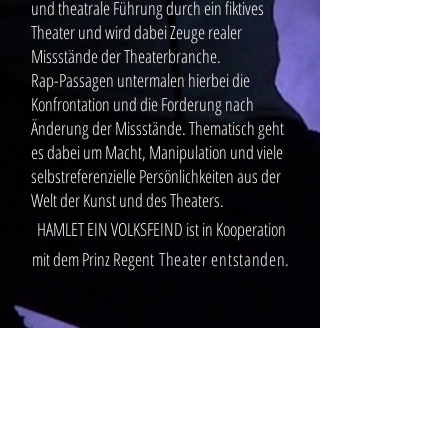
und theatrale Führung durch ein fiktives
Theater und wird dabei Zeuge realer
Missstände der Theaterbranche.
Rap-Passagen untermalen hierbei die
Konfrontation und die Forderung nach
Änderung der Missstände. Thematisch geht
es dabei um Macht, Manipulation und viele
selbstreferenzielle Persönlichkeiten aus der
Welt der Kunst und des Theaters.
HAMLET EIN VOLKSFEIND ist in Kooperation
mit dem Prinz Regent
Theater entstanden.
BESETZUNG