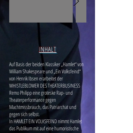
INHALT
Auf Basis der beiden Klassiker „Hamlet“ von
William Shakespeare und „Ein Volksfeind“
von Henrik Ibsen erarbeitet der
WHISTLEBLOWER DES THEATERBUSINESS
Remo Philipp eine groteske Rap- und
Theaterperformance gegen
Machtmissbrauch, das Patriarchat und
gegen sich selbst.
In HAMLET EIN VOLKSFEIND nimmt Hamlet
das Publikum mit auf eine humoristische