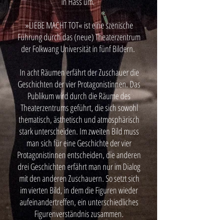
in Hass um.
»LIEBE MACHT TOT« ist eine szenische
Führung durch das (neue) Theaterzentrum
der Folkwang Universität in fünf Bildern.
In acht Räumen erfährt der Zuschauer die
Geschichten der vier Protagonistinnen. Das
Publikum wird durch die Räume des
Theaterzentrums geführt, die sich sowohl
thematisch, ästhetisch und atmosphärisch
stark unterscheiden. Im zweiten Bild muss
man sich für eine Geschichte der vier
Protagonistinnen entscheiden, die anderen
drei Geschichten erfährt man nur im Dialog
mit den anderen Zuschauern. So setzt sich
im vierten Bild, in dem die Figuren wieder
aufeinandertreffen, ein unterschiedliches
Figurenverständnis zusammen.