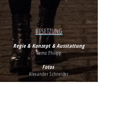
BESETZUNG
Regie & Konzept & Ausstattung
Remo Philipp
Fotos
Alexander Schneider
es spielen:
Rita
Nadja Bruder
Anna
Carlotta Hein